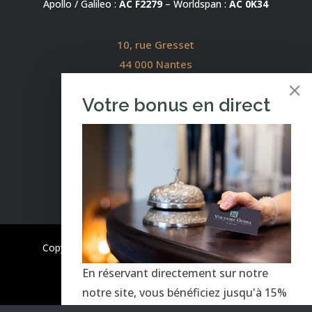
Apollo / Galileo :
AC F2279
– Worldspan :
AC 0K34
10, rue Gresset
44 000 Nantes
Votre bonus en direct
Téléphone :
+33 (0)2 40 73 31 04
Fax : +33 (0)2 40 73 78 82
Copyright© Hôtel Voltaire Opéra | Votre hôtel de
charme en centre-ville de Nantes
En réservant directement sur notre
Mentions légales
notre site, vous bénéficiez jusqu'à 15%