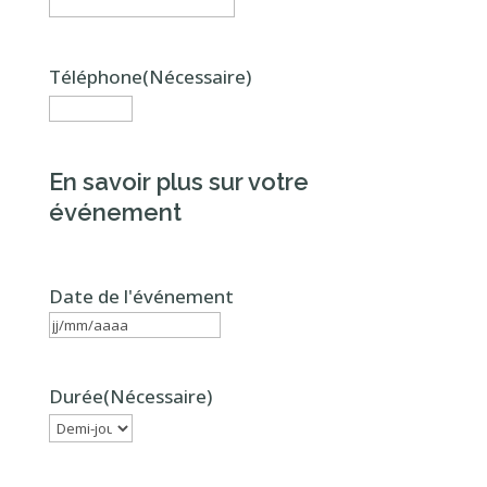
Téléphone
(Nécessaire)
En savoir plus sur votre
événement
Date de l'événement
JJ
slash
Durée
(Nécessaire)
MM
slash
AAAA